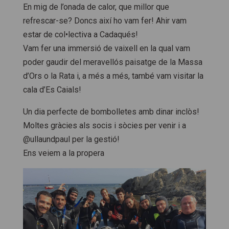
En mig de l’onada de calor, que millor que
refrescar-se? Doncs així ho vam fer! Ahir vam
estar de col•lectiva a Cadaqués!
Vam fer una immersió de vaixell en la qual vam
poder gaudir del meravellós paisatge de la Massa
d’Ors o la Rata i, a més a més, també vam visitar la
cala d’Es Caials!
Un dia perfecte de bombolletes amb dinar inclòs!
Moltes gràcies als socis i sòcies per venir i a
@ullaundpaul per la gestió!
Ens veiem a la propera