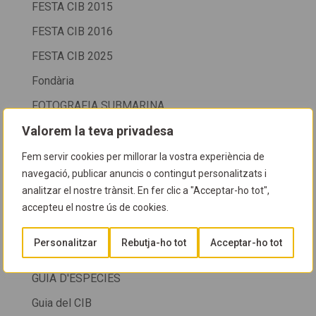
FESTA CIB 2015
FESTA CIB 2016
FESTA CIB 2025
Fondària
FOTOGRAFIA SUBMARINA
Valorem la teva privadesa
Fotos
Fotos col.lectives
Fem servir cookies per millorar la vostra experiència de
navegació, publicar anuncis o contingut personalitzats i
FOTOS COL·LECTIVES
analitzar el nostre trànsit. En fer clic a "Acceptar-ho tot",
Fotos cursos
accepteu el nostre ús de cookies.
FOTOS NETEGES
Personalitzar
Rebutja-ho tot
Acceptar-ho tot
FOTOSUB
GUIA D'ESPÈCIES
Guia del CIB