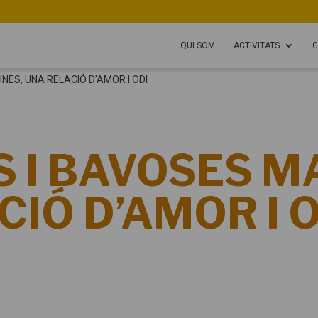
QUI SOM
ACTIVITATS
G
NES, UNA RELACIÓ D’AMOR I ODI
 I BAVOSES M
IÓ D’AMOR I 