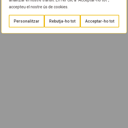
analitzar el nostre trànsit. En fer clic a "Acceptar-ho tot",
accepteu el nostre ús de cookies.
Personalitzar
Rebutja-ho tot
Acceptar-ho tot