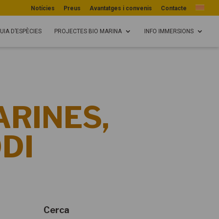
Notícies
Preus
Avantatges i convenis
Contacte
UIA D’ESPÈCIES
PROJECTES BIO MARINA
INFO IMMERSIONS
ARINES,
ODI
Cerca