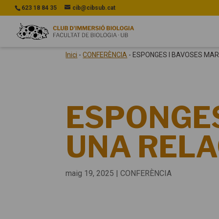
623 18 84 35
cib@cibsub.cat
Inici
-
CONFERÈNCIA
-
ESPONGES I BAVOSES MARI
ESPONGES
UNA RELAC
maig 19, 2025
|
CONFERÈNCIA