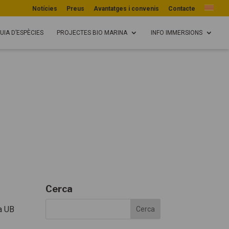
Notícies
Preus
Avantatges i convenis
Contacte
UIA D’ESPÈCIES
PROJECTES BIO MARINA
INFO IMMERSIONS
Cerca
la UB