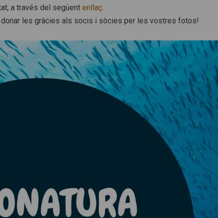
tat, a través del següent
enllaç
.
 i donar les gràcies als socis i sòcies per les vostres fotos!