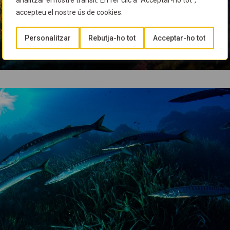
analitzar el nostre trànsit. En fer clic a "Acceptar-ho tot",
accepteu el nostre ús de cookies.
Personalitzar
Rebutja-ho tot
Acceptar-ho tot