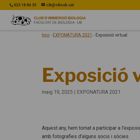
623 18 84 35
cib@cibsub.cat
Inici
-
EXPONATURA 2021
-
Exposició virtual
Exposició v
maig 19, 2025
|
EXPONATURA 2021
Aquest any, hem tornat a participar a l’exposi
amb fotografies d’alguns socis i sòcies.