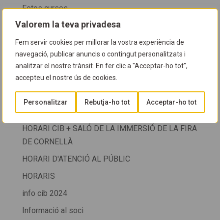
Fotos cursos
Valorem la teva privadesa
FOTOS NETEGES
FOTOSUB
Fem servir cookies per millorar la vostra experiència de
navegació, publicar anuncis o contingut personalitzats i
GUIA D'ESPÈCIES
analitzar el nostre trànsit. En fer clic a "Acceptar-ho tot",
Guia del CIB
accepteu el nostre ús de cookies.
HORARI
Personalitzar
Rebutja-ho tot
Acceptar-ho tot
HORARI CIB
HORARI CIB + SALÓ DE LA IMMERSIÓ DE LA FIRA
DE CORNELLÀ
HORARI D'ATENCIÓ AL PÚBLIC
HORARIS
info cib 2024
Informació al soci