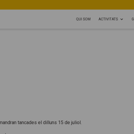
QUI SOM
ACTIVITATS
G
andran tancades el dilluns 15 de juliol.