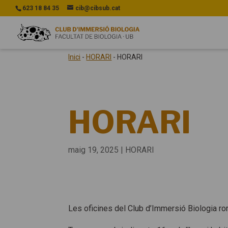
623 18 84 35
cib@cibsub.cat
Inici
-
HORARI
-
HORARI
HORARI
maig 19, 2025
|
HORARI
Les oficines del Club d’Immersió Biologia rom