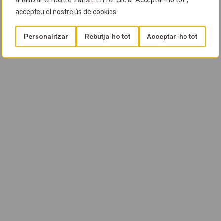
analitzar el nostre trànsit. En fer clic a "Acceptar-ho tot",
accepteu el nostre ús de cookies.
Personalitzar
Rebutja-ho tot
Acceptar-ho tot