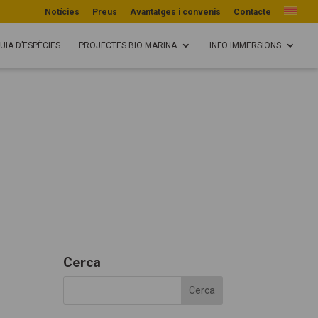
Notícies
Preus
Avantatges i convenis
Contacte
UIA D’ESPÈCIES
PROJECTES BIO MARINA
INFO IMMERSIONS
Cerca