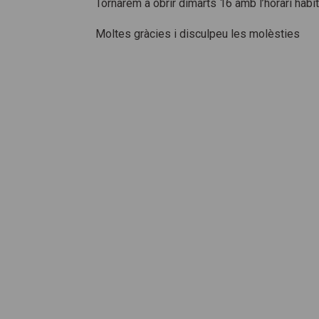
Tornarem a obrir dimarts 16 amb l’horari habit
Moltes gràcies i disculpeu les molèsties