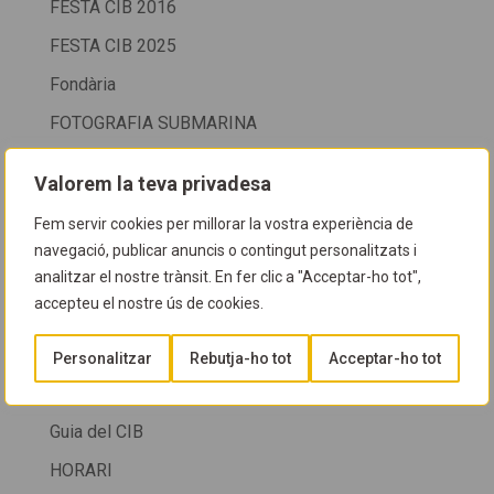
FESTA CIB 2016
FESTA CIB 2025
Fondària
FOTOGRAFIA SUBMARINA
Fotos
Valorem la teva privadesa
Fotos col.lectives
Fem servir cookies per millorar la vostra experiència de
FOTOS COL·LECTIVES
navegació, publicar anuncis o contingut personalitzats i
Fotos cursos
analitzar el nostre trànsit. En fer clic a "Acceptar-ho tot",
accepteu el nostre ús de cookies.
FOTOS NETEGES
FOTOSUB
Personalitzar
Rebutja-ho tot
Acceptar-ho tot
GUIA D'ESPÈCIES
Guia del CIB
HORARI