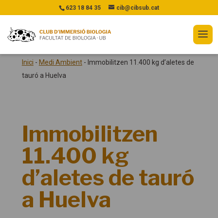
623 18 84 35
cib@cibsub.cat
Inici
-
Medi Ambient
-
Immobilitzen 11.400 kg d’aletes de
tauró a Huelva
Immobilitzen
11.400 kg
d’aletes de tauró
a Huelva