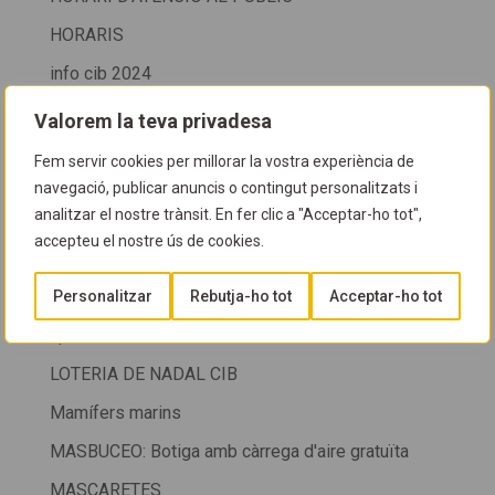
HORARIS
info cib 2024
Informació al soci
Valorem la teva privadesa
Investigació i descobriments
Fem servir cookies per millorar la vostra experiència de
navegació, publicar anuncis o contingut personalitzats i
Investigació i recerca
analitzar el nostre trànsit. En fer clic a "Acceptar-ho tot",
Investigació marina
accepteu el nostre ús de cookies.
Jornades
Personalitzar
Rebutja-ho tot
Acceptar-ho tot
La FFESSM atura les competicions de pesca en
apnea
LOTERIA DE NADAL CIB
Mamífers marins
MASBUCEO: Botiga amb càrrega d'aire gratuïta
MASCARETES