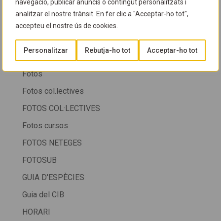
navegació, publicar anuncis o contingut personalitzats i
FESTA CIB 2016
analitzar el nostre trànsit. En fer clic a "Acceptar-ho tot",
FESTA CIB 2025
accepteu el nostre ús de cookies.
Fondària
Personalitzar
Rebutja-ho tot
Acceptar-ho tot
FOTOGRAFIA SUBMARINA
Fotos
Fotos col.lectives
FOTOS COL·LECTIVES
Fotos cursos
FOTOS NETEGES
FOTOSUB
GUIA D'ESPÈCIES
Guia del CIB
HORARI