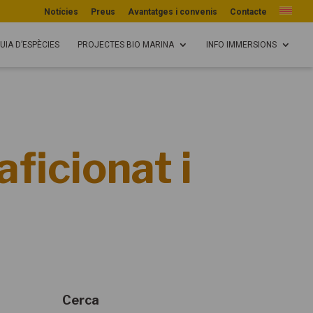
Notícies
Preus
Avantatges i convenis
Contacte
UIA D’ESPÈCIES
PROJECTES BIO MARINA
INFO IMMERSIONS
icionat i
Cerca