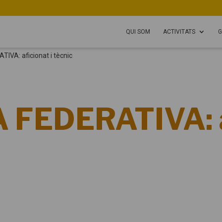
QUI SOM
ACTIVITATS
G
IVA: aficionat i tècnic
 FEDERATIVA: af