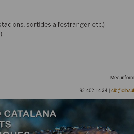
tacions, sortides a l’estranger, etc.)
.)
Més inform
93 402 14 34 |
cib@cibsub