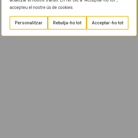
analitzar el nostre trànsit. En fer clic a "Acceptar-ho tot",
accepteu el nostre ús de cookies.
Personalitzar
Rebutja-ho tot
Acceptar-ho tot