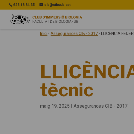
623 18 84 35
cib@cibsub.cat
Inici
-
Assegurances CIB - 2017
-
LLICÈNCIA FEDERAT
LLICÈNCIA
tècnic
maig 19, 2025
|
Assegurances CIB - 2017