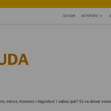
QUI SOM
ACTIVITATS
G
UDA
ls, meros, morenes i llagostes! I sabeu què? Es va deixar veure