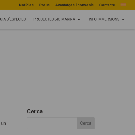
Notícies
Preus
Avantatges i convenis
Contacte
UIA D’ESPÈCIES
PROJECTES BIO MARINA
INFO IMMERSIONS
Cerca
 un