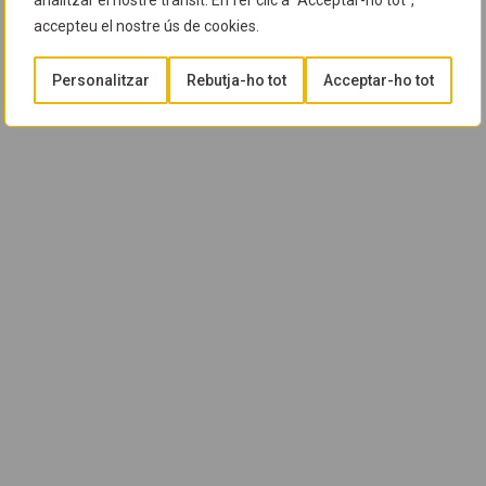
analitzar el nostre trànsit. En fer clic a "Acceptar-ho tot",
accepteu el nostre ús de cookies.
Personalitzar
Rebutja-ho tot
Acceptar-ho tot