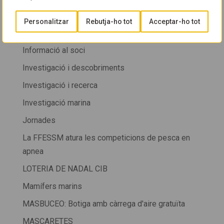
HORARIS
Personalitzar
Rebutja-ho tot
Acceptar-ho tot
info cib 2024
Informació al soci
Investigació i descobriments
Investigació i recerca
Investigació marina
Jornades
La FFESSM atura les competicions de pesca en
apnea
LOTERIA DE NADAL CIB
Mamífers marins
MASBUCEO: Botiga amb càrrega d'aire gratuïta
MASCARETES