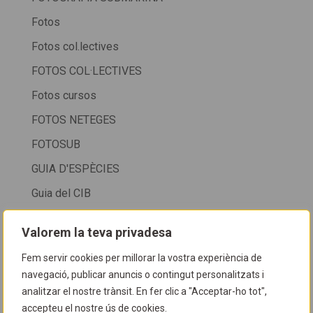
Fotos
Fotos col.lectives
FOTOS COL·LECTIVES
Fotos cursos
FOTOS NETEGES
FOTOSUB
GUIA D'ESPÈCIES
Guia del CIB
HORARI
Valorem la teva privadesa
HORARI CIB
Fem servir cookies per millorar la vostra experiència de
HORARI CIB + SALÓ DE LA IMMERSIÓ DE LA FIRA
navegació, publicar anuncis o contingut personalitzats i
DE CORNELLÀ
analitzar el nostre trànsit. En fer clic a "Acceptar-ho tot",
accepteu el nostre ús de cookies.
HORARI D'ATENCIÓ AL PÚBLIC