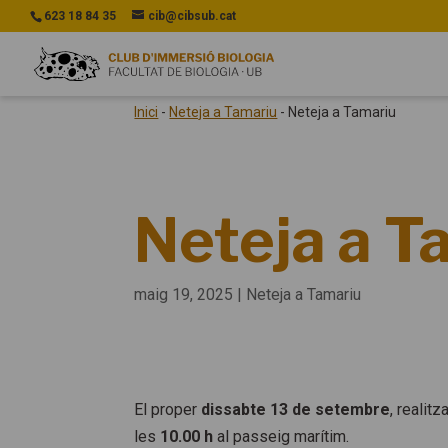
623 18 84 35
cib@cibsub.cat
Inici
-
Neteja a Tamariu
-
Neteja a Tamariu
Neteja a T
maig 19, 2025
|
Neteja a Tamariu
El proper
dissabte 13 de setembre
, realit
les
10.00 h
al passeig marítim.