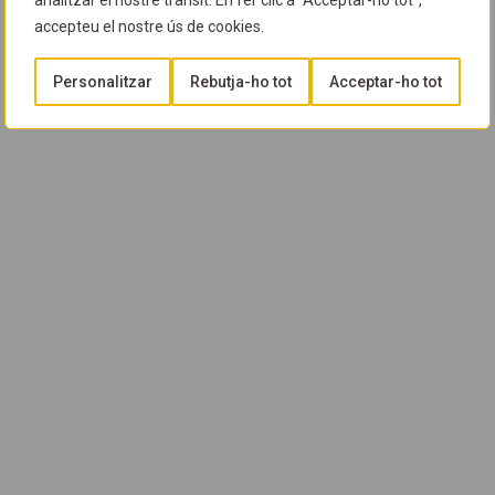
analitzar el nostre trànsit. En fer clic a "Acceptar-ho tot",
accepteu el nostre ús de cookies.
Personalitzar
Rebutja-ho tot
Acceptar-ho tot