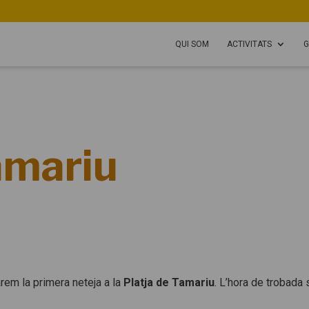
QUI SOM
ACTIVITATS
G
amariu
zarem la primera neteja a la
Platja de Tamariu
. L’hora de trobada 