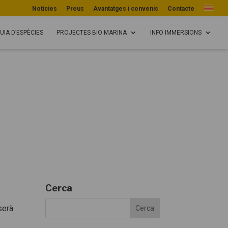
Notícies
Preus
Avantatges i convenis
Contacte
UIA D’ESPÈCIES
PROJECTES BIO MARINA
INFO IMMERSIONS
Cerca
serà