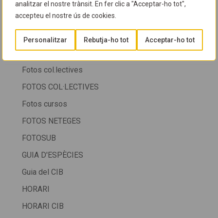
FESTA CIB 2025
analitzar el nostre trànsit. En fer clic a "Acceptar-ho tot",
accepteu el nostre ús de cookies.
Fondària
FOTOGRAFIA SUBMARINA
Personalitzar
Rebutja-ho tot
Acceptar-ho tot
Fotos
Fotos col.lectives
FOTOS COL·LECTIVES
Fotos cursos
FOTOS NETEGES
FOTOSUB
GUIA D'ESPÈCIES
Guia del CIB
HORARI
HORARI CIB