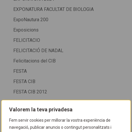
EXPONATURA FACULTAT DE BIOLOGIA
ExpoNautura 200
Exposicions
FELICITACIO
FELICITACIÓ DE NADAL
Felicitacions del CIB
FESTA
FESTA CIB
FESTA CIB 2012
FESTA CIB 2013
Valorem la teva privadesa
FESTA CIB 2015
Fem servir cookies per millorar la vostra experiència de
FESTA CIB 2016
navegació, publicar anuncis o contingut personalitzats i