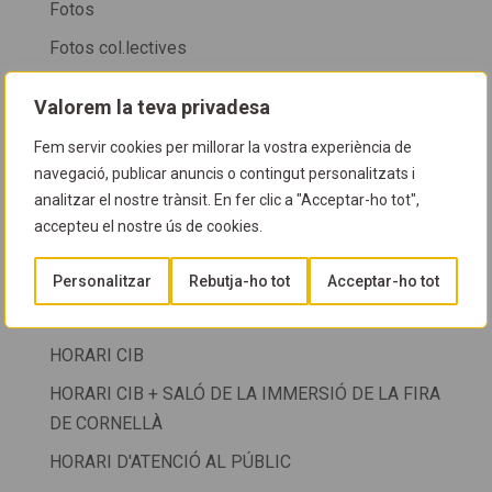
Fotos
Fotos col.lectives
FOTOS COL·LECTIVES
Valorem la teva privadesa
Fotos cursos
Fem servir cookies per millorar la vostra experiència de
FOTOS NETEGES
navegació, publicar anuncis o contingut personalitzats i
analitzar el nostre trànsit. En fer clic a "Acceptar-ho tot",
FOTOSUB
accepteu el nostre ús de cookies.
GUIA D'ESPÈCIES
Guia del CIB
Personalitzar
Rebutja-ho tot
Acceptar-ho tot
HORARI
HORARI CIB
HORARI CIB + SALÓ DE LA IMMERSIÓ DE LA FIRA
DE CORNELLÀ
HORARI D'ATENCIÓ AL PÚBLIC