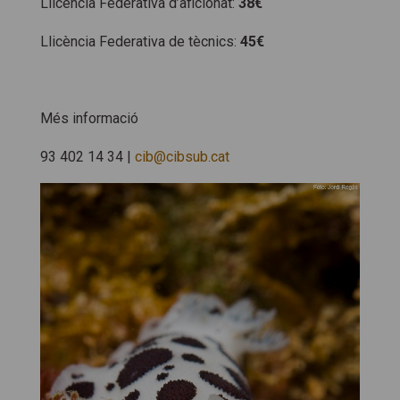
Llicència Federativa d’aficionat:
38€
Llicència Federativa de tècnics:
45€
Més informació
93 402 14 34 |
cib@cibsub.cat