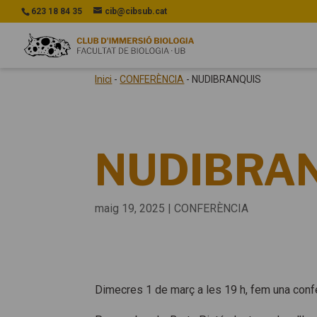
623 18 84 35
cib@cibsub.cat
Inici
-
CONFERÈNCIA
-
NUDIBRANQUIS
NUDIBRA
maig 19, 2025
|
CONFERÈNCIA
Dimecres 1 de març a les 19 h, fem una conf