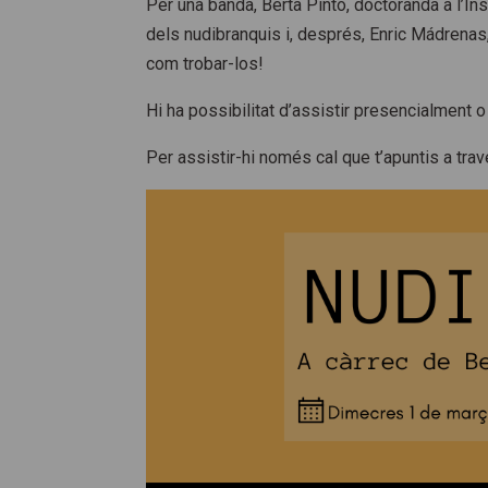
Per una banda, Berta Pintó, doctoranda a l’Ins
dels nudibranquis i, després, Enric Mádrenas
com trobar-los!
Hi ha possibilitat d’assistir presencialment o
Per assistir-hi només cal que t’apuntis a tr