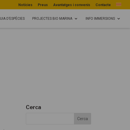
Notícies
Preus
Avantatges i convenis
Contacte
UIA D’ESPÈCIES
PROJECTES BIO MARINA
INFO IMMERSIONS
Cerca