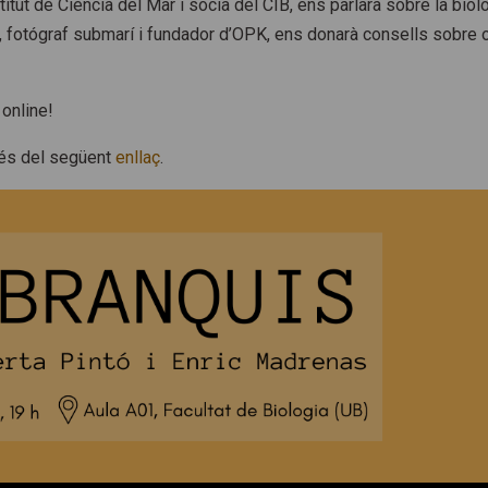
titut de Ciència del Mar i sòcia del CIB, ens parlarà sobre la biol
, fotógraf submarí i fundador d’OPK, ens donarà consells sobre o
 online!
avés del següent
enllaç
.