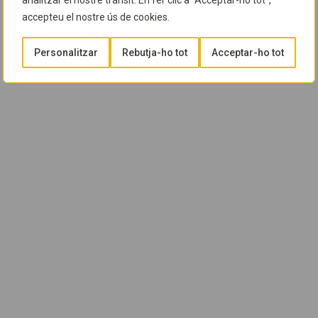
analitzar el nostre trànsit. En fer clic a "Acceptar-ho tot",
accepteu el nostre ús de cookies.
Personalitzar
Rebutja-ho tot
Acceptar-ho tot