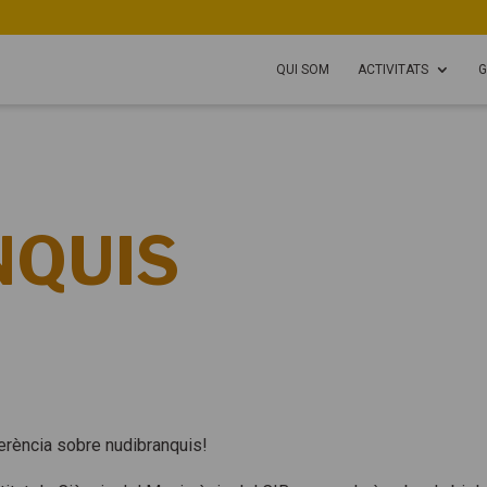
QUI SOM
ACTIVITATS
G
NQUIS
erència sobre nudibranquis!