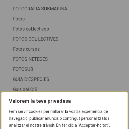
FOTOGRAFIA SUBMARINA
Fotos
Fotos col.lectives
FOTOS COL·LECTIVES
Fotos cursos
FOTOS NETEGES
FOTOSUB
GUIA D'ESPÈCIES
Guia del CIB
HORARI
Valorem la teva privadesa
HORARI CIB
Fem servir cookies per millorar la vostra experiència de
navegació, publicar anuncis o contingut personalitzats i
HORARI CIB + SALÓ DE LA IMMERSIÓ DE LA FIRA
analitzar el nostre trànsit. En fer clic a "Acceptar-ho tot",
DE CORNELLÀ