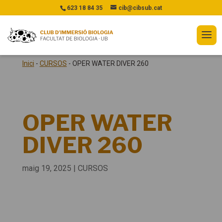
623 18 84 35
cib@cibsub.cat
Inici
-
CURSOS
-
OPER WATER DIVER 260
OPER WATER
DIVER 260
maig 19, 2025
|
CURSOS