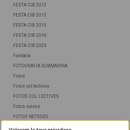
FESTA CIB 2012
FESTA CIB 2013
FESTA CIB 2015
FESTA CIB 2016
FESTA CIB 2025
Fondària
FOTOGRAFIA SUBMARINA
Fotos
Fotos col.lectives
FOTOS COL·LECTIVES
Fotos cursos
FOTOS NETEGES
FOTOSUB
Valorem la teva privadesa