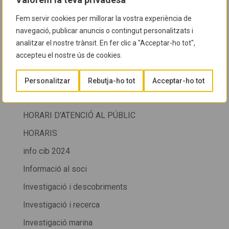
GUIA D'ESPÈCIES
Fem servir cookies per millorar la vostra experiència de
Guia del CIB
navegació, publicar anuncis o contingut personalitzats i
analitzar el nostre trànsit. En fer clic a "Acceptar-ho tot",
HORARI
accepteu el nostre ús de cookies.
HORARI CIB
Personalitzar
Rebutja-ho tot
Acceptar-ho tot
HORARI CIB + SALÓ DE LA IMMERSIÓ DE LA FIRA
DE CORNELLÀ
HORARI D'ATENCIÓ AL PÚBLIC
HORARIS
info cib 2024
Informació al soci
Investigació i descobriments
Investigació i recerca
Investigació marina