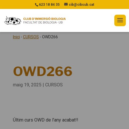
623 18 84 35
cib@cibsub.cat
Inici
-
CURSOS
-
OWD266
OWD266
maig 19, 2025
|
CURSOS
Últim curs OWD de l’any acabat!!