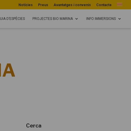
Notícies
Preus
Avantatges i convenis
Contacte
UIA D’ESPÈCIES
PROJECTES BIO MARINA
INFO IMMERSIONS
NA
Cerca