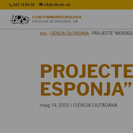
623 18 84 35
cib@cibsub.cat
Inici
-
CIÈNCIA CIUTADANA
-
PROJECTE “MOSSEG
PROJECTE
ESPONJA”
maig 19, 2025
|
CIÈNCIA CIUTADANA