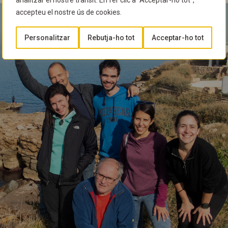
analitzar el nostre trànsit. En fer clic a "Acceptar-ho tot",
accepteu el nostre ús de cookies.
Personalitzar
Rebutja-ho tot
Acceptar-ho tot