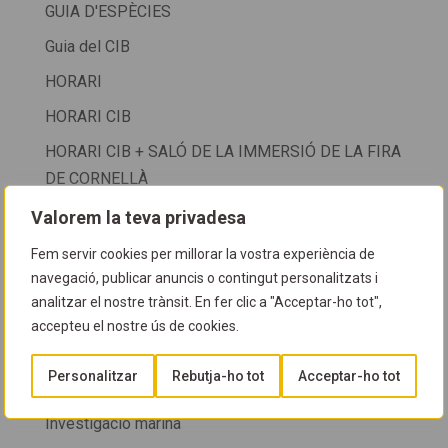
GUIA D'ESPÈCIES
Guia del CIB
HORARI
HORARI CIB
HORARI CIB + SALÓ DE LA IMMERSIÓ DE LA FIRA
DE CORNELLÀ
HORARI D'ATENCIÓ AL PÚBLIC
Valorem la teva privadesa
HORARIS
Fem servir cookies per millorar la vostra experiència de
navegació, publicar anuncis o contingut personalitzats i
info cib 2024
analitzar el nostre trànsit. En fer clic a "Acceptar-ho tot",
Informació al soci
accepteu el nostre ús de cookies.
Investigació i descobriments
Personalitzar
Rebutja-ho tot
Acceptar-ho tot
Investigació i recerca
Investigació marina