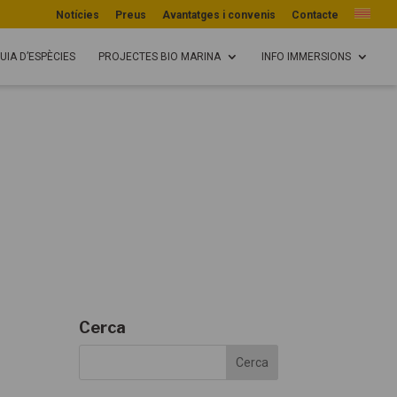
Notícies
Preus
Avantatges i convenis
Contacte
UIA D’ESPÈCIES
PROJECTES BIO MARINA
INFO IMMERSIONS
Cerca