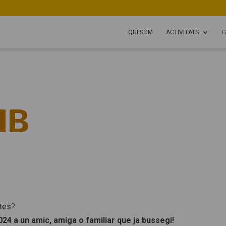
QUI SOM
ACTIVITATS
G
IB
stes?
2024 a un amic, amiga o familiar que ja bussegi!