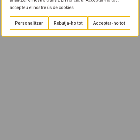
analitzar el nostre trànsit. En fer clic a "Acceptar-ho tot",
accepteu el nostre ús de cookies.
Personalitzar
Rebutja-ho tot
Acceptar-ho tot