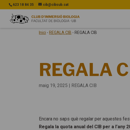
623 18 84 35
cib@cibsub.cat
Inici
-
REGALA CIB
-
REGALA CIB
REGALA C
maig 19, 2025
|
REGALA CIB
Encara no saps què regalar per aquestes fe
Regala la quota anual del CIB per a l’any 