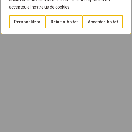
analitzar el nostre trànsit. En fer clic a "Acceptar-ho tot",
accepteu el nostre ús de cookies.
Personalitzar
Rebutja-ho tot
Acceptar-ho tot