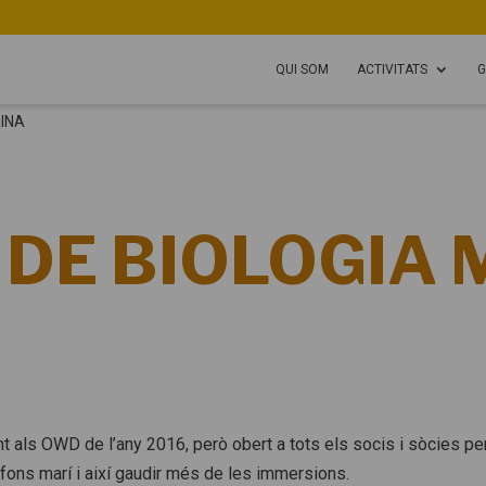
QUI SOM
ACTIVITATS
G
RINA
 DE BIOLOGIA
t als OWD de l’any 2016, però obert a tots els socis i sòcies pe
 fons marí i així gaudir més de les immersions.