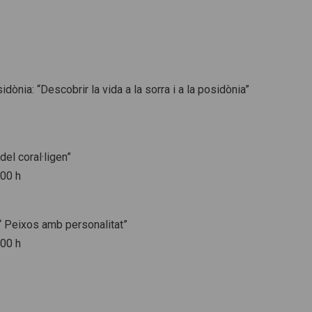
dònia: “Descobrir la vida a la sorra i a la posidònia”
del coral·ligen”
.00 h
 Peixos amb personalitat”
.00 h