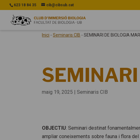
623 18 84 35
cib@cibsub.cat
Inici
-
Seminaris CIB
-
SEMINARI DE BIOLOGIA MA
SEMINARI
maig 19, 2025
|
Seminaris CIB
OBJECTIU
: Seminari destinat fonamentalmen
ampliar coneixements sobre fauna i flora del