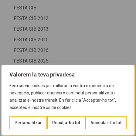
FESTA CIB
FESTA CIB 2012
FESTA CIB 2013
FESTA CIB 2015
FESTA CIB 2016
FESTA CIB 2025
Fondària
Valorem la teva privadesa
FOTOGRAFIA SUBMARINA
Fem servir cookies per millorar la vostra experiència de
Fotos
navegació, publicar anuncis o contingut personalitzats i
analitzar el nostre trànsit. En fer clic a "Acceptar-ho tot",
Fotos col.lectives
accepteu el nostre ús de cookies.
FOTOS COL·LECTIVES
Personalitzar
Rebutja-ho tot
Acceptar-ho tot
Fotos cursos
FOTOS NETEGES