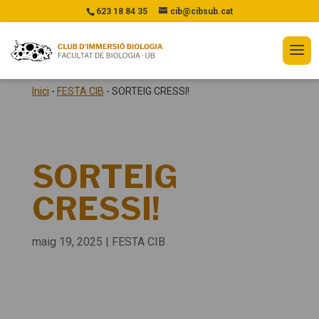
623 18 84 35
cib@cibsub.cat
Inici
-
FESTA CIB
-
SORTEIG CRESSI!
SORTEIG
CRESSI!
maig 19, 2025
|
FESTA CIB