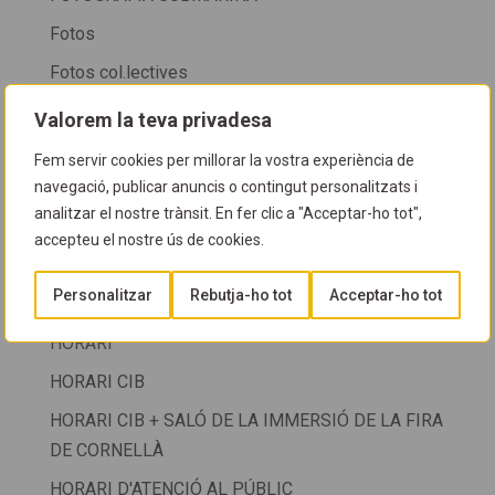
Fotos
Fotos col.lectives
FOTOS COL·LECTIVES
Valorem la teva privadesa
Fotos cursos
Fem servir cookies per millorar la vostra experiència de
FOTOS NETEGES
navegació, publicar anuncis o contingut personalitzats i
analitzar el nostre trànsit. En fer clic a "Acceptar-ho tot",
FOTOSUB
accepteu el nostre ús de cookies.
GUIA D'ESPÈCIES
Personalitzar
Rebutja-ho tot
Acceptar-ho tot
Guia del CIB
HORARI
HORARI CIB
HORARI CIB + SALÓ DE LA IMMERSIÓ DE LA FIRA
DE CORNELLÀ
HORARI D'ATENCIÓ AL PÚBLIC