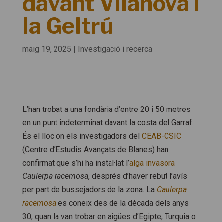
davant Vilanova i
la Geltrú
maig 19, 2025
|
Investigació i recerca
L’han trobat a una fondària d’entre 20 i 50 metres
en un punt indeterminat davant la costa del Garraf.
És el lloc on els investigadors del
CEAB-CSIC
(Centre d’Estudis Avançats de Blanes) han
confirmat que s’hi ha instal·lat l’
alga invasora
Caulerpa racemosa
, després d’haver rebut l’avís
per part de bussejadors de la zona. La
Caulerpa
racemosa
es coneix des de la dècada dels anys
30, quan la van trobar en aigües d’Egipte, Turquia o