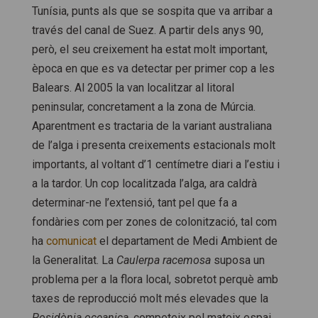
Tunísia, punts als que se sospita que va arribar a
través del canal de Suez. A partir dels anys 90,
però, el seu creixement ha estat molt important,
època en que es va detectar per primer cop a les
Balears. Al 2005 la van localitzar al litoral
peninsular, concretament a la zona de Múrcia.
Aparentment es tractaria de la variant australiana
de l’alga i presenta creixements estacionals molt
importants, al voltant d’1 centímetre diari a l’estiu i
a la tardor. Un cop localitzada l’alga, ara caldrà
determinar-ne l’extensió, tant pel que fa a
fondàries com per zones de colonització, tal com
ha
comunicat
el departament de Medi Ambient de
la Generalitat. La
Caulerpa racemosa
suposa un
problema per a la flora local, sobretot perquè amb
taxes de reproducció molt més elevades que la
Posidònia oceanica
, competeix pel mateix espai.