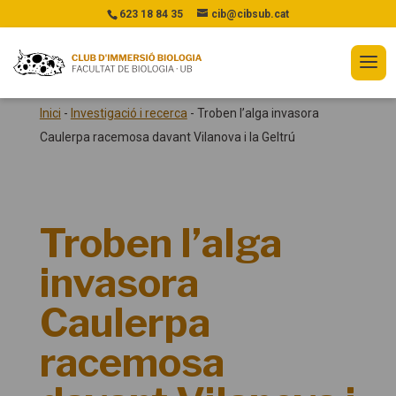
623 18 84 35
cib@cibsub.cat
Inici
-
Investigació i recerca
-
Troben l’alga invasora
Caulerpa racemosa davant Vilanova i la Geltrú
Troben l’alga
invasora
Caulerpa
racemosa