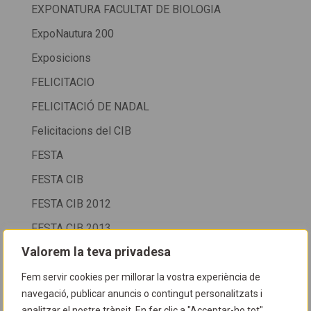
EXPONATURA FACULTAT DE BIOLOGIA
ExpoNautura 200
Exposicions
FELICITACIO
FELICITACIÓ DE NADAL
Felicitacions del CIB
FESTA
FESTA CIB
FESTA CIB 2012
FESTA CIB 2013
Valorem la teva privadesa
FESTA CIB 2015
FESTA CIB 2016
Fem servir cookies per millorar la vostra experiència de
navegació, publicar anuncis o contingut personalitzats i
FESTA CIB 2025
analitzar el nostre trànsit. En fer clic a "Acceptar-ho tot",