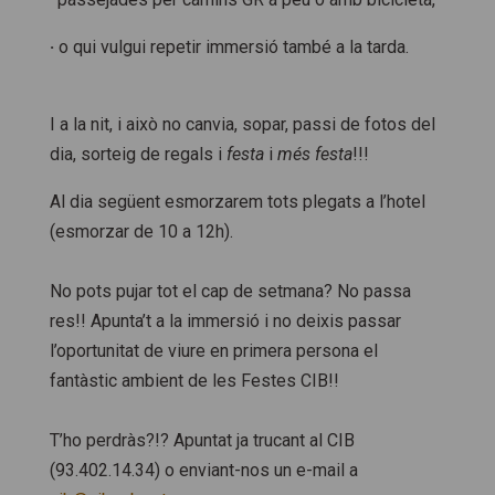
·
o qui vulgui repetir immersió també a la tarda.
I a la nit, i això no canvia, sopar, passi de fotos del
dia, sorteig de regals i
festa
i
més festa
!!!
Al dia següent esmorzarem tots plegats a l’hotel
(esmorzar de 10 a 12h).
No pots pujar tot el cap de setmana? No passa
res!! Apunta’t a la immersió i no deixis passar
l’oportunitat de viure en primera persona el
fantàstic ambient de les Festes CIB!!
T’ho perdràs?!? Apuntat ja trucant al CIB
(93.402.14.34) o enviant-nos un e-mail a