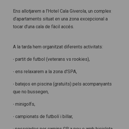
Ens allotjarem a l’Hotel Cala Giverola, un complex
d’apartaments situat en una zona excepcional a
tocar d’una cala de fàcil accés.
A la tarda hem organitzat diferents activitats:
·
partit de futbol (veterans vs rookies),
·
ens relaxarem a la zona d’SPA,
·
batejos en piscina (gratuïts) pels acompanyants
que no bussegen,
·
minigolfs,
·
campionats de futbolí i billar,
· passejades per camins GR a peu o amb bicicleta,