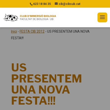
623 18 84 35
cib@cibsub.cat
Inici
-
FESTA CIB 2012
-
US PRESENTEM UNA NOVA
FESTA!!!
US
PRESENTEM
UNA NOVA
FESTA!!!