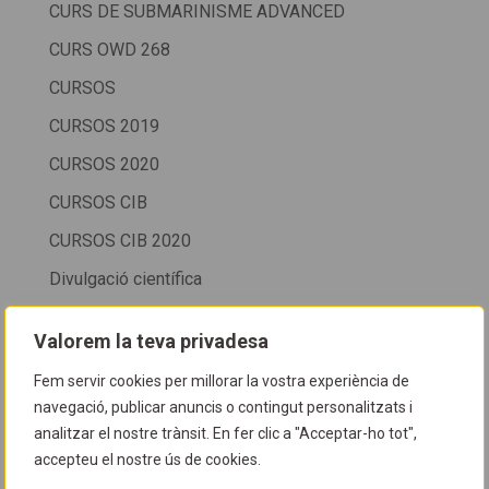
CURS DE SUBMARINISME ADVANCED
CURS OWD 268
CURSOS
CURSOS 2019
CURSOS 2020
CURSOS CIB
CURSOS CIB 2020
Divulgació científica
ESCOLA CIB
Valorem la teva privadesa
EXPONATURA 2021
Fem servir cookies per millorar la vostra experiència de
EXPONATURA FACULTAT DE BIOLOGIA
navegació, publicar anuncis o contingut personalitzats i
ExpoNautura 200
analitzar el nostre trànsit. En fer clic a "Acceptar-ho tot",
accepteu el nostre ús de cookies.
Exposicions