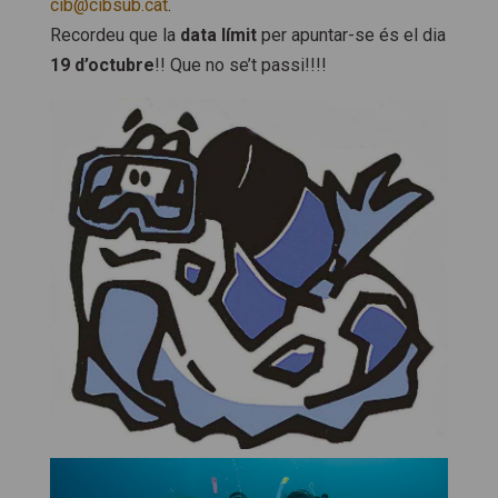
cib@cibsub.cat
.
Recordeu que la
data límit
per apuntar-se és el dia
19 d’octubre
!! Que no se’t passi!!!!