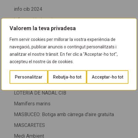
info cib 2024
Informació al soci
Valorem la teva privadesa
Investigació i descobriments
Fem servir cookies per millorar la vostra experiència de
Investigació i recerca
navegació, publicar anuncis o contingut personalitzats i
Investigació marina
analitzar el nostre trànsit. En fer clic a "Acceptar-ho tot",
accepteu el nostre ús de cookies.
Jornades
La FFESSM atura les competicions de pesca en
Personalitzar
Rebutja-ho tot
Acceptar-ho tot
apnea
LOTERIA DE NADAL CIB
Mamífers marins
MASBUCEO: Botiga amb càrrega d'aire gratuïta
MASCARETES
Medi Ambient