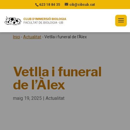
623 18 84 35
cib@cibsub.cat
Inici
-
Actualitat
-
Vetlla i funeral de l’Àlex
Vetlla i funeral
de l’Àlex
maig 19, 2025
|
Actualitat