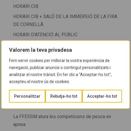
HORARI CIB
HORARI CIB + SALÓ DE LA IMMERSIÓ DE LA FIRA
DE CORNELLÀ
HORARI D'ATENCIÓ AL PÚBLIC
HORARIS
Valorem la teva privadesa
info cib 2024
Fem servir cookies per millorar la vostra experiència de
Informació al soci
navegació, publicar anuncis o contingut personalitzats i
analitzar el nostre trànsit. En fer clic a "Acceptar-ho tot",
Investigació i descobriments
accepteu el nostre ús de cookies.
Investigació i recerca
Investigació marina
Personalitzar
Rebutja-ho tot
Acceptar-ho tot
Jornades
La FFESSM atura les competicions de pesca en
apnea