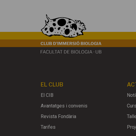
EL CLUB
AC
El CIB
Notí
Avantatges i convenis
Cur
Revista Fondària
Tall
Tarifes
Proj