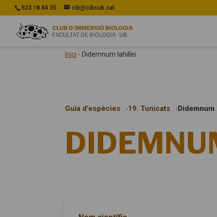
623 18 84 35
cib@cibsub.cat
Inici
-
Didemnum lahillei
Guia d’espècies
19. Tunicats
Didemnum l
DIDEMNUM