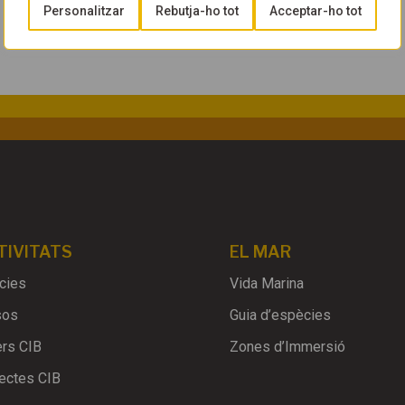
Personalitzar
Rebutja-ho tot
Acceptar-ho tot
TIVITATS
EL MAR
cies
Vida Marina
sos
Guia d’espècies
ers CIB
Zones d’Immersió
ectes CIB