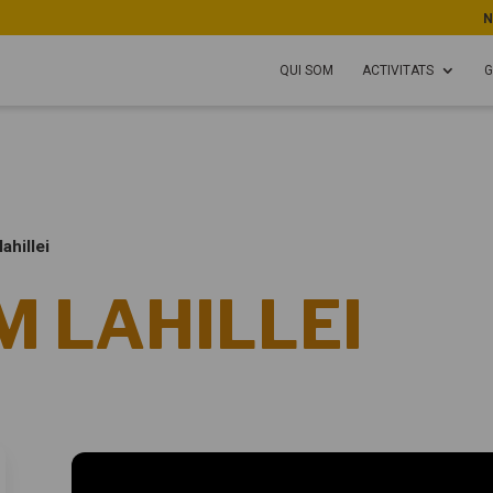
N
QUI SOM
ACTIVITATS
G
ahillei
 LAHILLEI