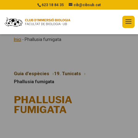
623 18 84 35
cib@cibsub.cat
Inici
-
Phallusia fumigata
Guia d’espècies
19. Tunicats
Phallusia fumigata
PHALLUSIA
FUMIGATA