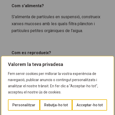
Com s’alimenta?
S’alimenta de partícules en suspensió, construeix
xarxes mucoses amb les quals filtra plàncton i
partícules petites orgàniques de l’aigua.
Com es reprodueix?
En un moment donat, individus masculins i
Valorem la teva privadesa
individus femenins, alliberen espermatozous i
Fem servir cookies per millorar la vostra experiència de
òvuls respectivament. Si aquests dos gàmetes es
navegació, publicar anuncis o contingut personalitzats i
troben, formaran una petita larva que nedarà
analitzar el nostre trànsit. En fer clic a "Acceptar-ho tot",
lliurement. Es pot reproduir durant tot l’any.
accepteu el nostre ús de cookies.
Personalitzar
Rebutja-ho tot
Acceptar-ho tot
Es pot confondre?