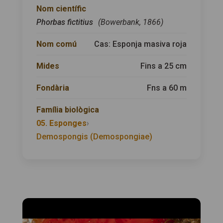
Nom científic
Phorbas fictitius
(Bowerbank, 1866)
Nom comú
Cas: Esponja masiva roja
Mides
Fins a 25 cm
Fondària
Fns a 60 m
Família biològica
05. Esponges
›
Demospongis (Demospongiae)