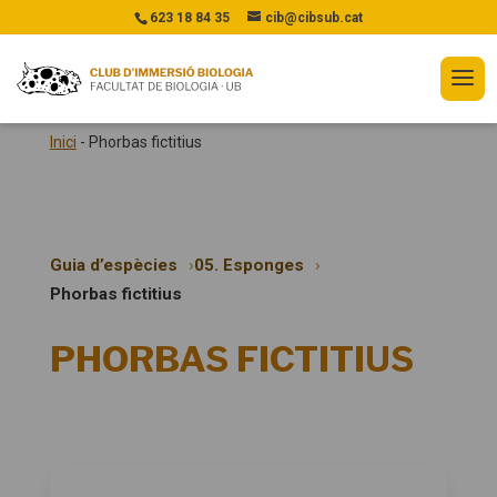
623 18 84 35
cib@cibsub.cat
Inici
-
Phorbas fictitius
Guia d’espècies
05. Esponges
Phorbas fictitius
PHORBAS FICTITIUS