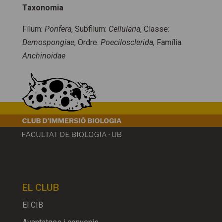
Taxonomia
Fílum:
Porifera
, Subfilum:
Cellularia
, Classe:
Demospongiae
, Ordre:
Poecilosclerida
, Família:
Anchinoidae
EL CLUB
El CIB