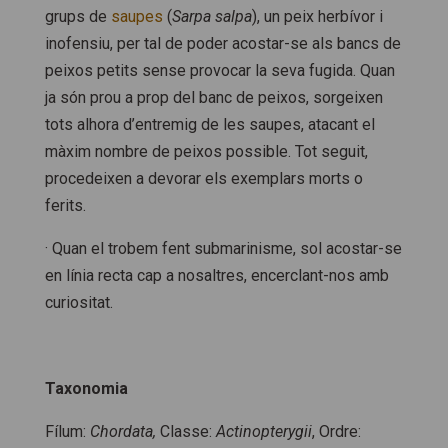
grups de
saupes
(
Sarpa
s
alpa
), un peix herbívor i
inofensiu, per tal de poder acostar-se als bancs de
peixos petits sense provocar la seva fugida. Quan
ja són prou a prop del banc de peixos, sorgeixen
tots alhora d’entremig de les saupes, atacant el
màxim nombre de peixos possible. Tot seguit,
procedeixen a devorar els exemplars morts o
ferits.
· Quan el trobem fent submarinisme, sol acostar-se
en línia recta cap a nosaltres, encerclant-nos amb
curiositat.
Taxonomia
Fílum:
Chordata,
Classe:
Actinopterygii
, Ordre: