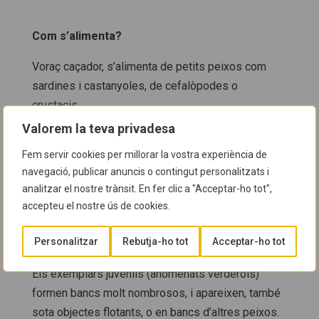
Com s’alimenta?
Voraç caçador, s’alimenta de petits peixos com
sardines i castanyoles, de cefalòpodes o
crustacis.
Valorem la teva privadesa
Fem servir cookies per millorar la vostra experiència de
Com es reprodueix?
navegació, publicar anuncis o contingut personalitzats i
analitzar el nostre trànsit. En fer clic a "Acceptar-ho tot",
Es reprodueix a finals de l’estiu. Els ous són
accepteu el nostre ús de cookies.
pelàgics, i els alevins, que s’anomenen
col·loquialment fulles d’olivera, es poden trobar
Personalitzar
Rebutja-ho tot
Acceptar-ho tot
sota la protecció d’objectes flotants o de meduses.
Els exemplars juvenils (anomenats verderols)
formen bancs molt nombrosos, i apareixen, també
sota objectes flotants, o en bancs d’altres peixos.