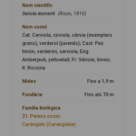
Nom científic
Seriola dumerili
(Risso, 1810)
Nom comú
Cat: Cerviola, cirviola, cèrvia (exemplars
grans), verderol (juvenils); Cast: Pez
limón, verderón, serviola; Eng:
Amberjack, yellowtail; Fr: Sériole, limon;
It: Ricciola
Mides
Fins a 1,9 m
Fondària
Fins als 70 m
Família biològica
21. Peixos ossis
›
Caràngids (Carangidae)