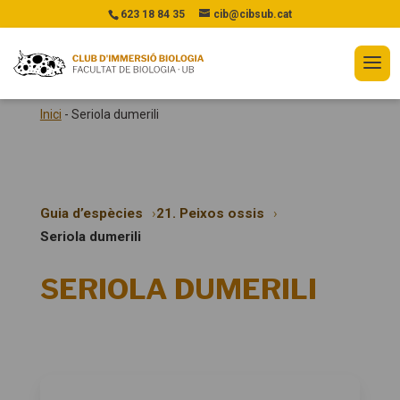
623 18 84 35
cib@cibsub.cat
Inici
-
Seriola dumerili
Guia d’espècies
21. Peixos ossis
Seriola dumerili
SERIOLA DUMERILI