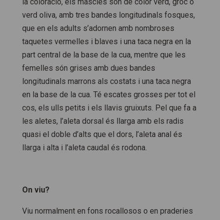
la coloració, els mascles són de color verd, groc o
verd oliva, amb tres bandes longitudinals fosques,
que en els adults s’adornen amb nombroses
taquetes vermelles i blaves i una taca negra en la
part central de la base de la cua, mentre que les
femelles són grises amb dues bandes
longitudinals marrons als costats i una taca negra
en la base de la cua. Té escates grosses per tot el
cos, els ulls petits i els llavis gruixuts. Pel que fa a
les aletes, l’aleta dorsal és llarga amb els radis
quasi el doble d’alts que el dors, l’aleta anal és
llarga i alta i l’aleta caudal és rodona.
On viu?
Viu normalment en fons rocallosos o en praderies