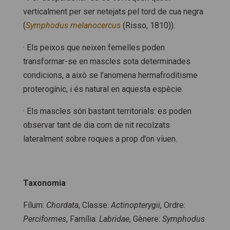
verticalment per ser netejats pel tord de cua negra
(
Symphodus melanocercus
(Risso, 1810)).
· Els peixos que neixen femelles poden
transformar-se en mascles sota determinades
condicions, a això se l’anomena hermafroditisme
proterogínic, i és natural en aquesta espècie.
· Els mascles són bastant territorials: es poden
observar tant de dia com de nit recolzats
lateralment sobre roques a prop d’on viuen.
Taxonomia
Fílum:
Chordata
, Classe:
Actinopterygii
, Ordre:
Perciformes
, Família:
Labridae
, Gènere:
Symphodus