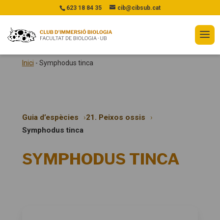
623 18 84 35
cib@cibsub.cat
Inici
-
Symphodus tinca
Guia d’espècies
21. Peixos ossis
Symphodus tinca
SYMPHODUS TINCA