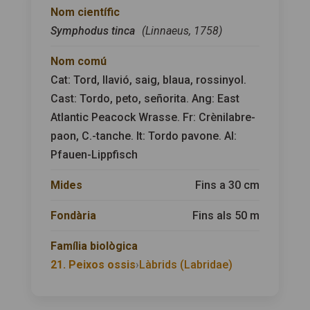
Nom científic
Symphodus tinca
(Linnaeus, 1758)
Nom comú
Cat: Tord, llavió, saig, blaua, rossinyol.
Cast: Tordo, peto, señorita. Ang: East
Atlantic Peacock Wrasse. Fr: Crènilabre-
paon, C.-tanche. It: Tordo pavone. Al:
Pfauen-Lippfisch
Mides
Fins a 30 cm
Fondària
Fins als 50 m
Família biològica
21. Peixos ossis
›
Làbrids (Labridae)